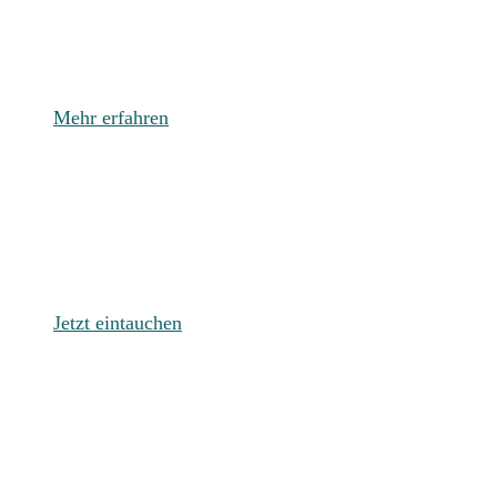
Chaotisch
Mehr erfahren
Sündig &
Verboten
Jetzt eintauchen
Spannend &
Explosiv